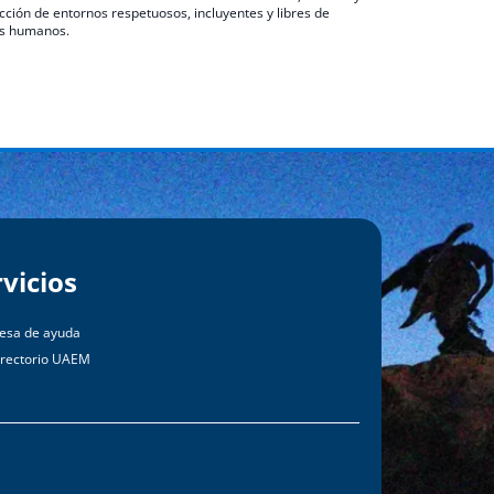
cción de entornos respetuosos, incluyentes y libres de
hos humanos.
rvicios
esa de ayuda
irectorio UAEM