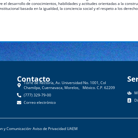
 el desarrollo de conocimientos, habilidades y actitudes orientadas a la constru
institucional basada en la igualdad, la conciencia social y el respeto a los derec
Contacto​
Se
Torre de Rectoría, Av. Universidad No. 1001, Col
Chamilpa, Cuernavaca, Morelos, México. C.P. 62209
M
(777) 329-79-00
D
Correo electrónico
ión y Comunicación
· Aviso de Privacidad UAEM