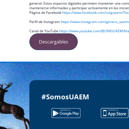
general. Estos espacios digitales permiten mantener una comun
mantenerse informadas y participar activamente en las iniciat
Página de Facebook
https://www.facebook.
com/uniguaem/?loc
Perfil de Instagram
https://www.instagram.com/
genero_uaem
Canal de YouTube
https://www.youtube.
com/@UNIGUAEM/fea
Descargables
#SomosUAEM