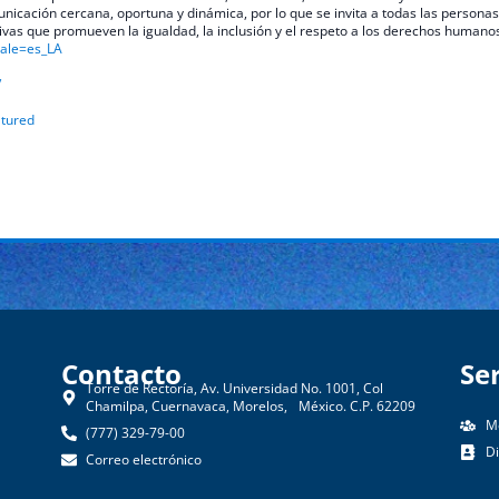
icación cercana, oportuna y dinámica, por lo que se invita a todas las personas
ivas que promueven la igualdad, la inclusión y el respeto a los derechos humano
ale=es_LA
/
tured
Contacto​
Se
Torre de Rectoría, Av. Universidad No. 1001, Col
Chamilpa, Cuernavaca, Morelos, México. C.P. 62209
M
(777) 329-79-00
D
Correo electrónico