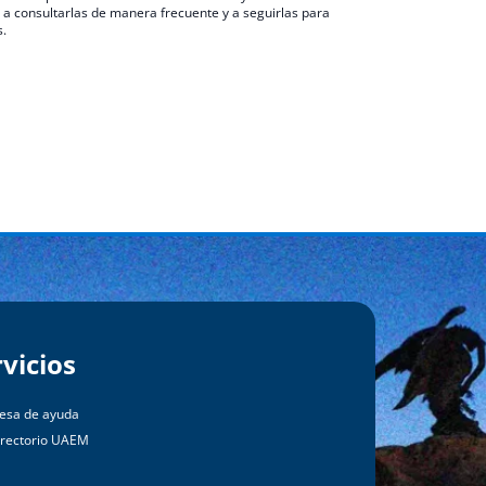
 a consultarlas de manera frecuente y a seguirlas para
s.
rvicios
esa de ayuda
irectorio UAEM